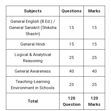
Subjects
Questions
Marks
General English (B.Ed.) /
General Sanskrit (Shiksha
15
15
Shastri)
General Hindi
15
15
Logical & Analytical
25
25
Reasoning
General Awareness
40
40
Teaching-Learning
25
25
Environment in Schools
120
120
Total
Question
Marks