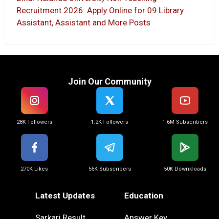
Recruitment 2026: Apply Online for 09 Library
Assistant, Assistant and More Posts
Join Our Community
28K Followers
1.2K Followers
1.6M Subscribers
270K Likes
56K Subscribers
50K Downkloads
Latest Updates
Education
Sarkari Result
Answer Key