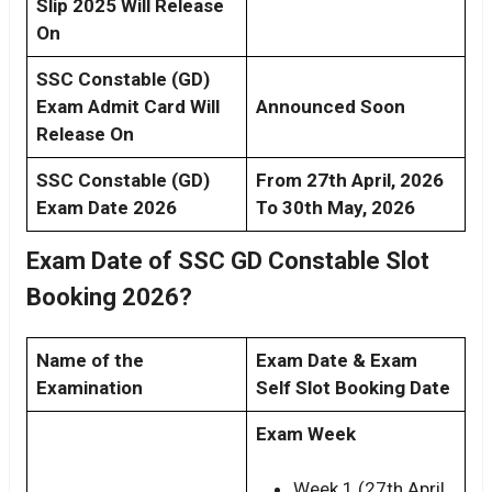
Slip 2025 Will Release
On
SSC Constable (GD)
Exam Admit Card Will
Announced Soon
Release On
SSC Constable (GD)
From 27th April, 2026
Exam Date 2026
To 30th May, 2026
Exam Date of SSC GD Constable Slot
Booking 2026?
Name of the
Exam Date & Exam
Examination
Self Slot Booking Date
Exam Week
Week 1 (27th April,