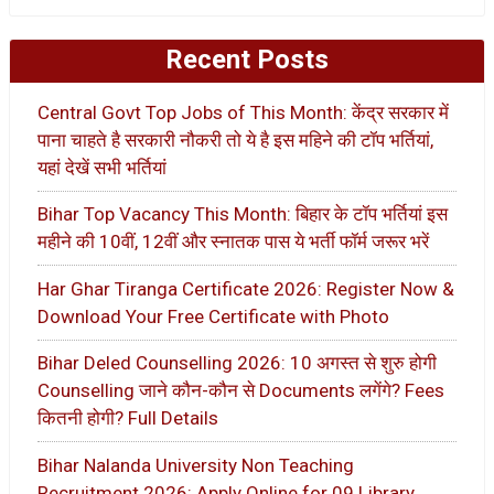
Recent Posts
Central Govt Top Jobs of This Month: केंद्र सरकार में
पाना चाहते है सरकारी नौकरी तो ये है इस महिने की टॉप भर्तियां,
यहां देखें सभी भर्तियां
Bihar Top Vacancy This Month: बिहार के टॉप भर्तियां इस
महीने की 10वीं, 12वीं और स्नातक पास ये भर्ती फॉर्म जरूर भरें
Har Ghar Tiranga Certificate 2026: Register Now &
Download Your Free Certificate with Photo
Bihar Deled Counselling 2026: 10 अगस्त से शुरु होगी
Counselling जाने कौन-कौन से Documents लगेंगे? Fees
कितनी होगी? Full Details
Bihar Nalanda University Non Teaching
Recruitment 2026: Apply Online for 09 Library