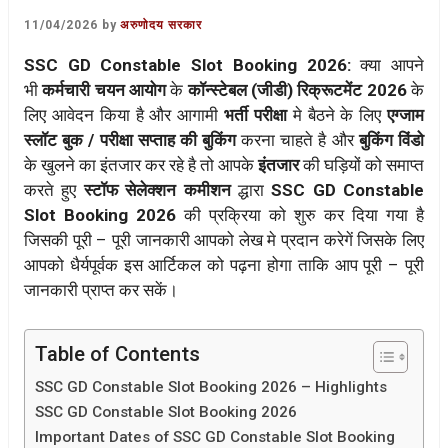
11/04/2026
by
अरुणोदय सरकार
SSC GD Constable Slot Booking 2026:
क्या आपने
भी
कर्मचारी चयन आयोग
के
कॉन्स्टेबल (जीडी) रिक्रूटमेंट 2026
के
लिए आवेदन किया है और आगामी
भर्ती परीक्षा
मे बैठने के लिए
एग्जाम
स्लॉट बुक / परीक्षा सप्ताह की बुकिंग
करना चाहते है और
बुकिंग विंडो
के खुलने का इंतजार कर रहे है तो आपके
इंतजार
की घड़ियों को समाप्त
करते हुए
स्टॉफ सेलेक्शन कमीशन
द्धारा
SSC GD Constable
Slot Booking 2026
की प्रक्रिया को शुरु कर दिया गया है
जिसकी पूरी – पूरी जानकारी आपको लेख मे प्रदान करेगें जिसके लिए
आपको धैर्यपूर्वक इस आर्टिकल को पढ़ना होगा ताकि आप पूरी – पूरी
जानकारी प्राप्त कर सकें।
Table of Contents
SSC GD Constable Slot Booking 2026 – Highlights
SSC GD Constable Slot Booking 2026
Important Dates of SSC GD Constable Slot Booking