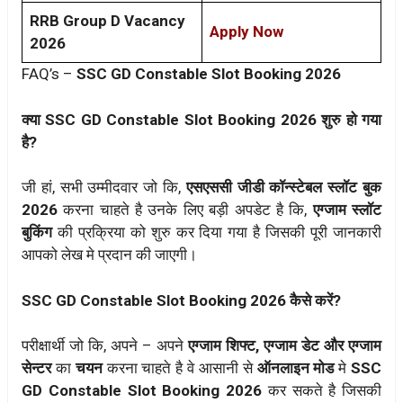
RRB Group D Vacancy
Apply Now
2026
FAQ’s –
SSC GD Constable Slot Booking 2026
क्या SSC GD Constable Slot Booking 2026 शुरु हो गया
है?
जी हां, सभी उम्मीदवार जो कि,
एसएससी जीडी कॉन्स्टेबल स्लॉट बुक
2026
करना चाहते है उनके लिए बड़ी अपडेट है कि,
एग्जाम स्लॉट
बुकिंग
की प्रक्रिया को शुरु कर दिया गया है जिसकी पूरी जानकारी
आपको लेख मे प्रदान की जाएगी।
SSC GD Constable Slot Booking 2026 कैसे करें?
परीक्षार्थी जो कि, अपने – अपने
एग्जाम शिफ्ट, एग्जाम डेट और एग्जाम
सेन्टर
का
चयन
करना चाहते है वे आसानी से
ऑनलाइन मोड
मे
SSC
GD Constable Slot Booking 2026
कर सकते है जिसकी