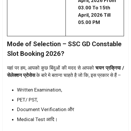
April, 2026 From
03.00 To 15th
April, 2026 Till
05.00 PM
Mode of Selection – SSC GD Constable
Slot Booking 2026?
यहां पर हम, आपको कुछ बिंदुओं की मदद से आपको
चयन प्रक्रिया /
सेलेक्शन प्रोसेस
के बारे मे बताना चाहते है जो कि, इस प्रकार से हैं –
Written Examination,
PET/ PST,
Document Verification और
Medical Test आदि।