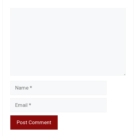
Comment
Name
Email