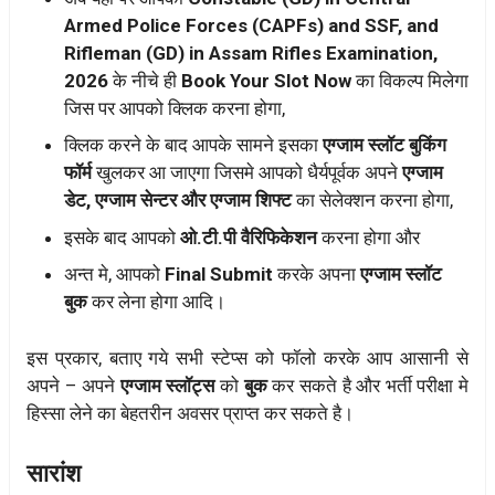
Armed Police Forces (CAPFs) and SSF, and
Rifleman (GD) in Assam Rifles Examination,
2026
के नीचे ही
Book Your Slot Now
का विकल्प मिलेगा
जिस पर आपको क्लिक करना होगा,
क्लिक करने के बाद आपके सामने इसका
एग्जाम स्लॉट बुकिंग
फॉर्म
खुलकर आ जाएगा जिसमे आपको धैर्यपूर्वक अपने
एग्जाम
डेट, एग्जाम सेन्टर और एग्जाम शिफ्ट
का सेलेक्शन करना होगा,
इसके बाद आपको
ओ.टी.पी वैरिफिकेशन
करना होगा और
अन्त मे, आपको
Final Submit
करके अपना
एग्जाम स्लॉट
बुक
कर लेना होगा आदि।
इस प्रकार, बताए गये सभी स्टेप्स को फॉलो करके आप आसानी से
अपने – अपने
एग्जाम स्लॉट्स
को
बुक
कर सकते है और भर्ती परीक्षा मे
हिस्सा लेने का बेहतरीन अवसर प्राप्त कर सकते है।
सारांश