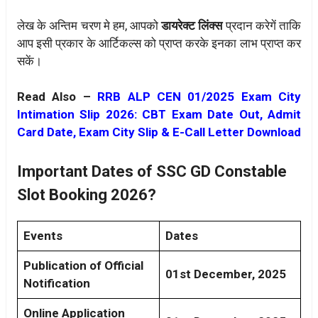
लेख के अन्तिम चरण मे हम, आपको
डायरेक्ट लिंक्स
प्रदान करेगें ताकि
आप इसी प्रकार के आर्टिकल्स को प्राप्त करके इनका लाभ प्राप्त कर
सकें।
Read Also –
RRB ALP CEN 01/2025 Exam City
Intimation Slip 2026: CBT Exam Date Out, Admit
Card Date, Exam City Slip & E-Call Letter Download
Important Dates of SSC GD Constable
Slot Booking 2026?
Events
Dates
Publication of Official
01st December, 2025
Notification
Online Application