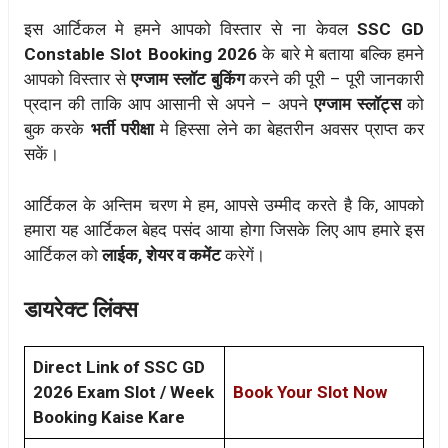
इस आर्टिकल मे हमने आपको विस्तार से ना केवल
SSC GD
Constable Slot Booking 2026
के बारे मे बताया बल्कि हमने
आपको विस्तार से
एग्जाम स्लॉट बुकिंग
करने की पूरी – पूरी जानकारी
प्रदान की ताकि आप आसानी से अपने – अपने
एग्जाम स्लॉट्स
को
बुक करके
भर्ती परीक्षा
मे हिस्सा लेने का बेहतरीन अवसर प्राप्त कर
सकें।
आर्टिकल के अन्तिम चरण मे हम, आपसे उम्मीद करते है कि, आपको
हमारा यह आर्टिकल बेहद पसंद आया होगा जिसके लिए आप हमारे इस
आर्टिकल को
लाईक, शेयर व कमेंट
करेगें।
डायरेक्ट लिंक्स
Direct Link of SSC GD
2026 Exam Slot / Week
Book Your Slot Now
Booking Kaise Kare