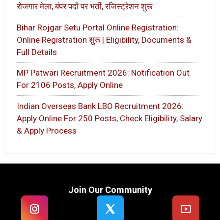
रोजगार मेला, बंपर पदों पर भर्ती, रजिस्ट्रेशन शुरू
Bihar Rojgar Setu Portal Online Registration:
Online Registration शुरू | Eligibility, Documents &
Full Details
MP Patwari Recruitment 2026: Notification Out
For 2106 Posts, Apply Online
Indian Overseas Bank LBO Recruitment 2026:
Apply Online For 250 Posts, Check Eligibility, Salary
& Apply Process
Join Our Community