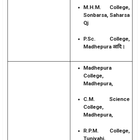
M.H.M. College,
Sonbarsa, Saharsa
Qj
P.Sc. College,
Madhepura आदि।
Madhepura
College,
Madhepura,
C.M. Science
College,
Madhepura,
R.P.M. College,
Tuniyahi,