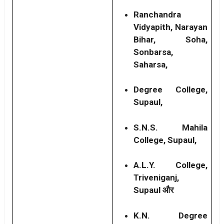
Ranchandra
Vidyapith, Narayan
Bihar, Soha,
Sonbarsa,
Saharsa,
Degree College,
Supaul,
S.N.S. Mahila
College, Supaul,
A.L.Y. College,
Triveniganj,
Supaul और
K.N. Degree