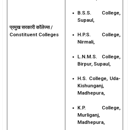
B.S.S. College,
Supaul,
प्रमुख सरकारी कॉलेज्स /
Constituent Colleges
H.P.S. College,
Nirmali,
L.N.M.S. College,
Birpur, Supaul,
H.S. College, Uda-
Kishunganj,
Madhepura,
K.P. College,
Murliganj,
Madhepura,