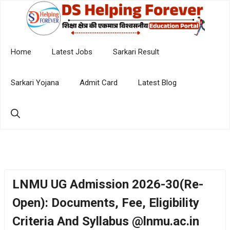
Skip
to
content
Home
Latest Jobs
Sarkari Result
Sarkari Yojana
Admit Card
Latest Blog
LNMU UG Admission 2026-30(Re-
Open): Documents, Fee, Eligibility
Criteria And Syllabus @lnmu.ac.in