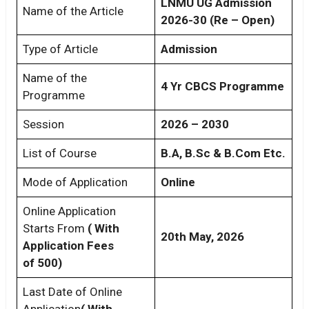
LNMU UG Admission
Name of the Article
2026-30 (Re – Open)
Type of Article
Admission
Name of the
4 Yr CBCS Programme
Programme
Session
2026 – 2030
List of Course
B.A, B.Sc & B.Com Etc.
Mode of Application
Online
Online Application
Starts From
( With
20th May, 2026
Application Fees
of 500)
Last Date of Online
Application
( With