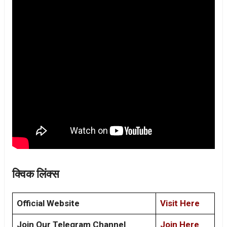
क्विक लिंक्स
Official Website
Visit Here
Join Our Telegram Channel
Join Here