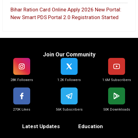
Bihar Ration Card Online Apply 2026 New Portal:
New Smart PDS Portal 2.0 Registration Started
Join Our Community
28K Followers
1.2K Followers
1.6M Subscribers
270K Likes
56K Subscribers
50K Downkloads
Latest Updates
Education