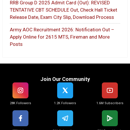
RRB Group D 2025 Admit Card (Out): REVISED
TENTATIVE CBT SCHEDULE Out, Check Hall Ticket
Release Date, Exam City Slip, Download Process
Army AOC Recruitment 2026: Notification Out –
Apply Online for 2615 MTS, Fireman and More
Posts
Join Our Community
28K Followers
1.2K Followers
1.6M Subscribers