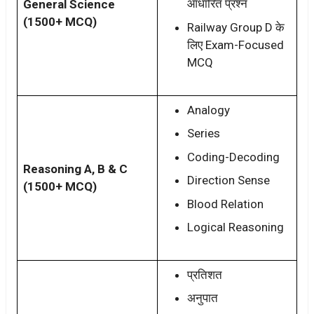
आधारित प्रश्न
General Science
(1500+ MCQ)
Railway Group D के
लिए Exam-Focused
MCQ
Analogy
Series
Coding-Decoding
Reasoning A, B & C
Direction Sense
(1500+ MCQ)
Blood Relation
Logical Reasoning
प्रतिशत
अनुपात