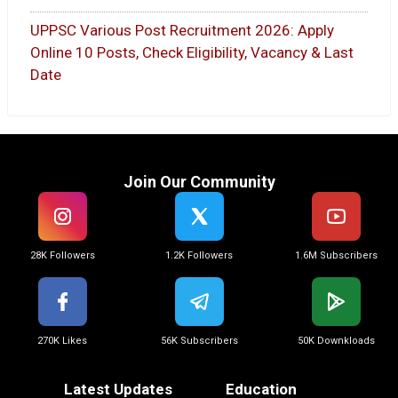
UPPSC Various Post Recruitment 2026: Apply
Online 10 Posts, Check Eligibility, Vacancy & Last
Date
Join Our Community
28K Followers
1.2K Followers
1.6M Subscribers
270K Likes
56K Subscribers
50K Downkloads
Latest Updates
Education