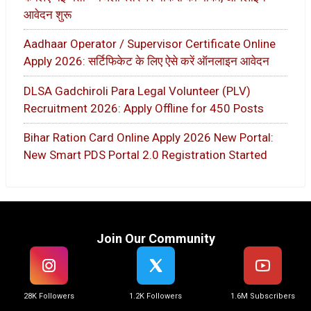
आवेदन शुरू
Aadhaar Operator / Supervisor Certificate Online
Apply 2026: सर्टिफिकेट के लिए ऐसे करें ऑनलाइन आवेदन
DLSA Gadchiroli Para Legal Volunteer (PLV)
Recruitment 2026: Apply Offline for 450 Posts
Bihar Ration Card Online Apply 2026 New Portal:
New Smart PDS Portal 2.0 Registration Started
Join Our Community
28K Followers
1.2K Followers
1.6M Subscribers