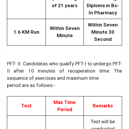
of 21 years
Diploma in Bs-
In Pharmacy
Within Seven
Within Seven
1.6 KM Run
Minute 30
Minute
Second
PFT- II. Candidates who qualify PFT-I to undergo PFT-
II after 10 minutes of recuperation time. The
sequence of exercises and maximum time
period are as follows:-
Max Time
Test
Remarks
Period
Test will be
conducted