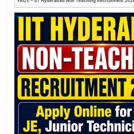
FAQ’s – IIT Hyderabad Non Teaching Recruitment 202