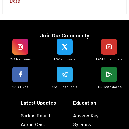
Date
Join Our Community
28K Followers
1.2K Followers
1.6M Subscribers
270K Likes
56K Subscribers
50K Downkloads
Latest Updates
Education
Sarkari Result
Answer Key
Admit Card
Syllabus