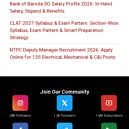
Bank of Baroda SO Salary Profile 2026: In-Hand
Salary, Stipend & Benefits
CLAT 2027 Syllabus & Exam Pattern: Section-Wise
Syllabus, Exam Pattern & Smart Preparation
Strategy
NTPC Deputy Manager Recruitment 2026: Apply
Online for 135 Electrical, Mechanical & C&I Posts
Join Our Community
28K Followers
1.2K Followers
1.6M Subscribers