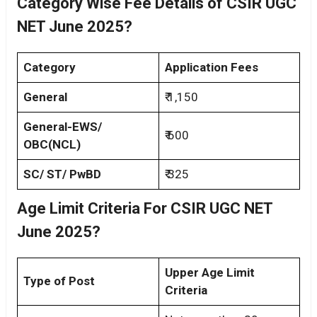
Category Wise Fee Details of CSIR UGC
NET June 2025?
Category
Application Fees
General
₹ 1,150
General-EWS/
₹ 600
OBC(NCL)
SC/ ST/ PwBD
₹ 325
Age Limit Criteria For CSIR UGC NET
June 2025?
Upper Age Limit
Type of Post
Criteria