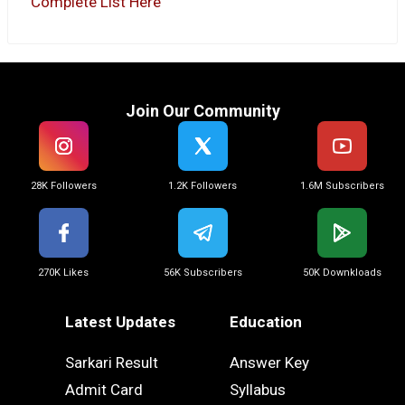
Complete List Here
Join Our Community
28K Followers
1.2K Followers
1.6M Subscribers
270K Likes
56K Subscribers
50K Downkloads
Latest Updates
Education
Sarkari Result
Answer Key
Admit Card
Syllabus