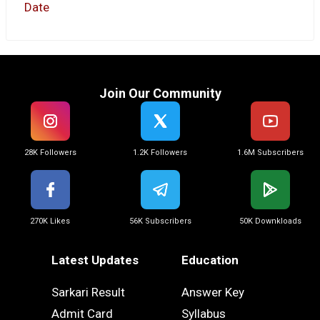
Date
Join Our Community
28K Followers
1.2K Followers
1.6M Subscribers
270K Likes
56K Subscribers
50K Downkloads
Latest Updates
Education
Sarkari Result
Answer Key
Admit Card
Syllabus