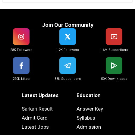
Join Our Community
28K Followers
1.2K Followers
1.6M Subscribers
270K Likes
56K Subscribers
50K Downkloads
Latest Updates
Education
Sarkari Result
Answer Key
Admit Card
Syllabus
Latest Jobs
Admission