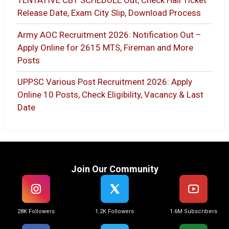
TENTATIVE CBT SCHEDULE Out, Check Hall Ticket
Release Date, Exam City Slip, Download Process
Army AOC Recruitment 2026: Notification Out –
Apply Online for 2615 MTS, Fireman and More
Posts
UPPSC Various Post Recruitment 2026: Apply
Online 10 Posts, Check Eligibility, Vacancy & Last
Date
Join Our Community
28K Followers
1.2K Followers
1.6M Subscribers