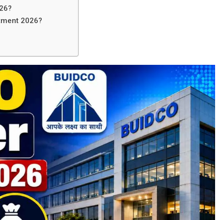
026?
itment 2026?