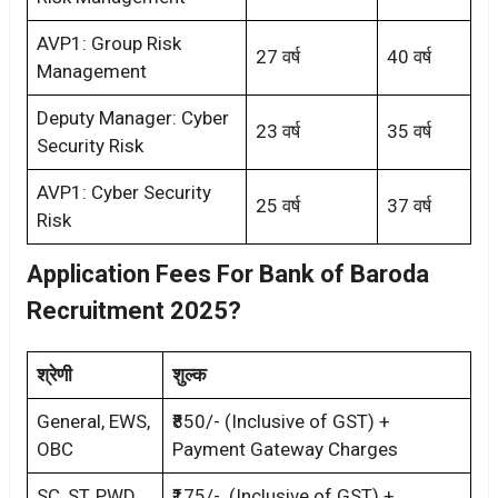
AVP1: Group Risk
27 वर्ष
40 वर्ष
Management
Deputy Manager: Cyber
23 वर्ष
35 वर्ष
Security Risk
AVP1: Cyber Security
25 वर्ष
37 वर्ष
Risk
Application Fees For Bank of Baroda
Recruitment 2025?
श्रेणी
शुल्क
General, EWS,
₹850/- (Inclusive of GST) +
OBC
Payment Gateway Charges
SC, ST, PWD,
₹175/- (Inclusive of GST) +