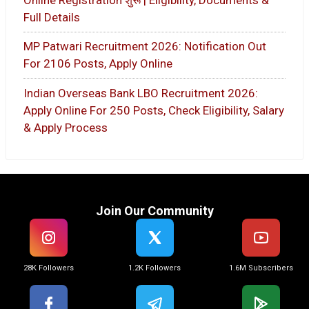
Full Details
MP Patwari Recruitment 2026: Notification Out
For 2106 Posts, Apply Online
Indian Overseas Bank LBO Recruitment 2026:
Apply Online For 250 Posts, Check Eligibility, Salary
& Apply Process
Join Our Community
28K Followers
1.2K Followers
1.6M Subscribers