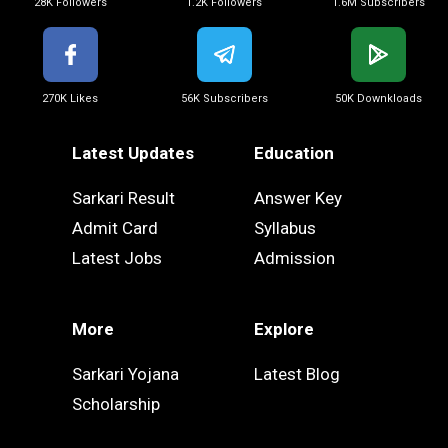
28K Followers
1.2K Followers
1.6M Subscribers
270K Likes
56K Subscribers
50K Downkloads
Latest Updates
Education
Sarkari Result
Answer Key
Admit Card
Syllabus
Latest Jobs
Admission
More
Explore
Sarkari Yojana
Latest Blog
Scholarship